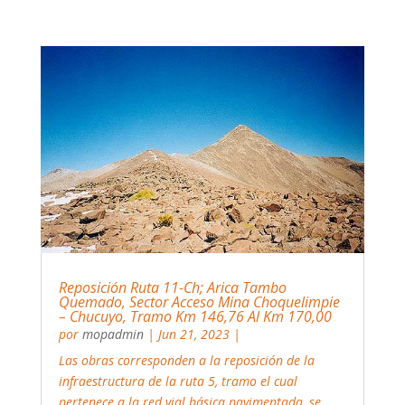
Reposición Ruta 11-Ch; Arica Tambo
Quemado, Sector Acceso Mina Choquelimpie
– Chucuyo, Tramo Km 146,76 Al Km 170,00
por
mopadmin
|
Jun 21, 2023
|
Las obras corresponden a la reposición de la
infraestructura de la ruta 5, tramo el cual
pertenece a la red vial básica pavimentada, se