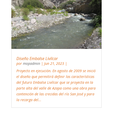
Diseño Embalse Livílcar
por
mopadmin
|
Jun 21, 2023
|
Proyecto en ejecución. En agosto de 2009 se inició
el diseño que permitirá definir las características
del futuro Embalse Livílcar que se proyecta en la
parte alta del valle de Azapa como una obra para
contención de las crecidas del río San José y para
la recarga del...