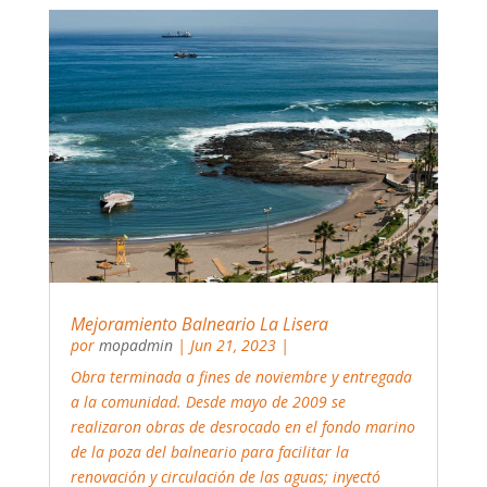
Mejoramiento Balneario La Lisera
por
mopadmin
|
Jun 21, 2023
|
Obra terminada a fines de noviembre y entregada
a la comunidad. Desde mayo de 2009 se
realizaron obras de desrocado en el fondo marino
de la poza del balneario para facilitar la
renovación y circulación de las aguas; inyectó
arena para ampliar la zona de solanera;...